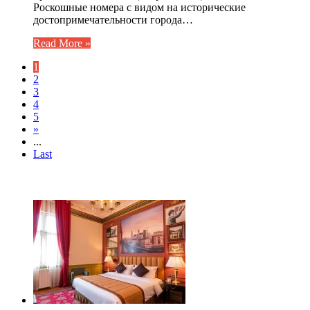
Роскошные номера с видом на исторические
достопримечательности города…
Read More »
1
2
3
4
5
»
...
Last
ЧИТАЕМОЕ