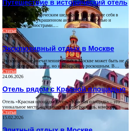
Путешествие в исторический отель
Знакомство с историческим шедевром Представьте себя в
роскошном зале, украшенном антикварной мебелью и
кристальными люстрами.…
Статьи
17.05.2026
Эксклюзивный отдых в Москве
Эксклюзивные впечатления Отдых в Москве может быть не
только захватывающим, но и невероятно роскошным. В…
Статьи
24.06.2026
Отель рядом с Красной площадью
Отель «Красная площадь» Отель «Красная площадь» – это
уникальное место, сочетающее в себе роскошь, комфорт…
Статьи
15.02.2026
Элитный отдых в Москве